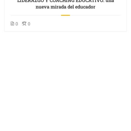
LIDERAZGO Y COACHING EDUCATIVO: una
nueva mirada del educador
0
0