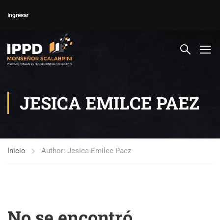
Ingresar
JESICA EMILCE PAEZ
Inicio
Author: Jesica Emilce Paez
No se encontró