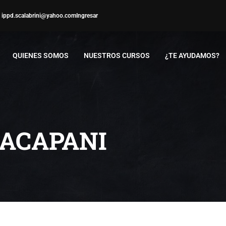
ippd.scalabrini@yahoo.com
Ingresar
QUIENES SOMOS
NUESTROS CURSOS
¿TE AYUDAMOS?
RACAPANI